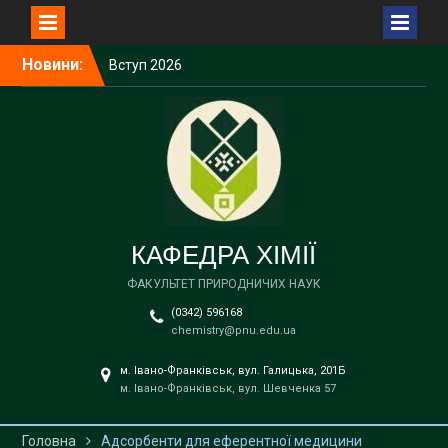
Перейти
Новини:
Вступ 2026
до
Вступ 2026
вмісту
Вступ 2026
Вступ 2026
Вступ 2026
КАФЕДРА ХІМІЇ
ФАКУЛЬТЕТ ПРИРОДНИЧИХ НАУК
(0342) 596168
chemistry@pnu.edu.ua
м. Івано-Франківськ, вул. Галицька, 201Б
м. Івано-Франківськ, вул. Шевченка 57
Головна
Адсорбенти для еферентної медицини