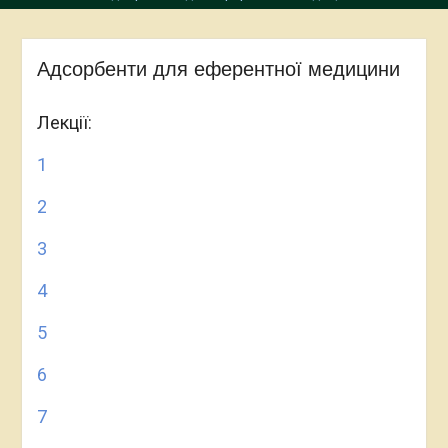
Адсорбенти для еферентної медицини
Лекції:
1
2
3
4
5
6
7