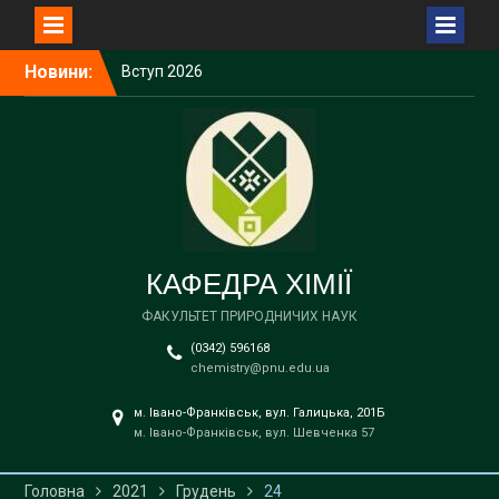
Перейти
Новини:
Вступ 2026
до
Вступ 2026
вмісту
Вступ 2026
Вступ 2026
Вступ 2026
КАФЕДРА ХІМІЇ
ФАКУЛЬТЕТ ПРИРОДНИЧИХ НАУК
(0342) 596168
chemistry@pnu.edu.ua
м. Івано-Франківськ, вул. Галицька, 201Б
м. Івано-Франківськ, вул. Шевченка 57
Головна
2021
Грудень
24