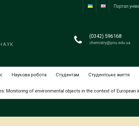
Портал унів
(0342) 596168
chemistry@pnu.edu.ua
 НАУК
с
Наукова робота
Студентам
Студентське життя
: Monitoring of environmental objects in the context of European i