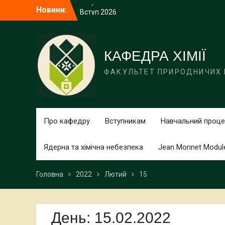
Перейти
Новини:
Вступ 2026
до
Вступ 2026
вмісту
Вступ 2026
Вступ 2026
Вступ 2026
КАФЕДРА ХІМІЇ
ФАКУЛЬТЕТ ПРИРОДНИЧИХ
Про кафедру
Вступникам
Навчальний проце
Ядерна та хімічна небезпека
Jean Monnet Modules
Головна
2022
Лютий
15
День:
15.02.2022