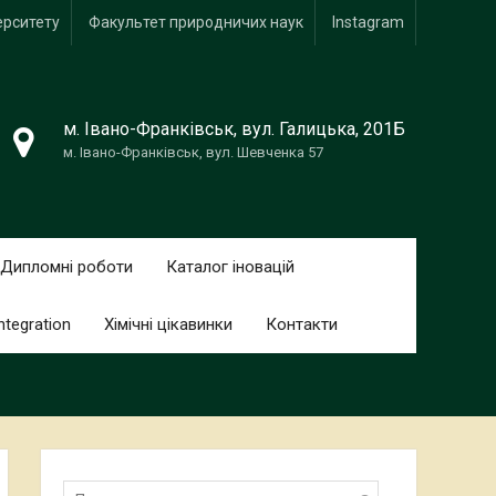
ерситету
Факультет природничих наук
Іnstagram
м. Івано-Франківськ, вул. Галицька, 201Б
м. Івано-Франківськ, вул. Шевченка 57
Дипломні роботи
Каталог іновацій
ntegration
Хімічні цікавинки
Контакти
Пошук: