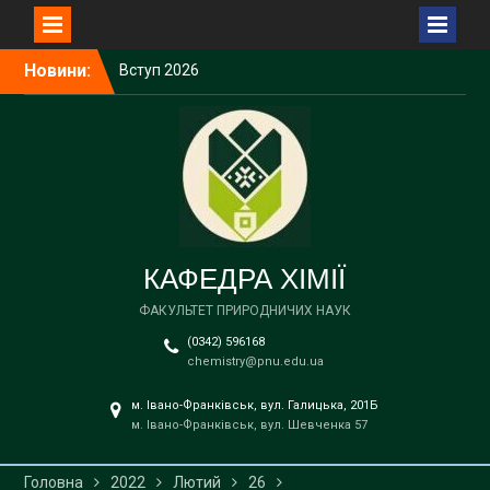
Перейти
Новини:
Вступ 2026
до
Вступ 2026
вмісту
Вступ 2026
Вступ 2026
Вступ 2026
КАФЕДРА ХІМІЇ
ФАКУЛЬТЕТ ПРИРОДНИЧИХ НАУК
(0342) 596168
chemistry@pnu.edu.ua
м. Івано-Франківськ, вул. Галицька, 201Б
м. Івано-Франківськ, вул. Шевченка 57
Головна
2022
Лютий
26