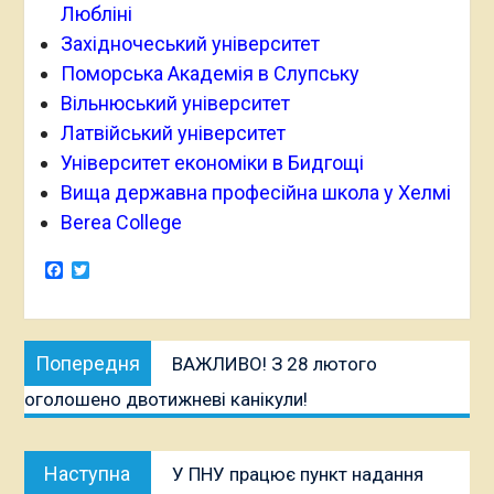
Любліні
Західночеський університет
Поморська Академія в Слупську
Вільнюський університет
Латвійський університет
Університет економіки в Бидгощі
Вища державна професійна школа у Хелмі
Berea College
Facebook
Twitter
Навігація
Попередня
Попередня
ВАЖЛИВО! З 28 лютого
записів
публікація:
оголошено двотижневі канікули!
Наступна
Наступна
У ПНУ працює пункт надання
публікація: