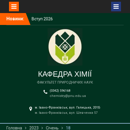
Перейти
Новини:
Вступ 2026
до
Вступ 2026
вмісту
Вступ 2026
Вступ 2026
Вступ 2026
КАФЕДРА ХІМІЇ
ФАКУЛЬТЕТ ПРИРОДНИЧИХ НАУК
(0342) 596168
chemistry@pnu.edu.ua
м. Івано-Франківськ, вул. Галицька, 201Б
м. Івано-Франківськ, вул. Шевченка 57
Головна
2023
Січень
18