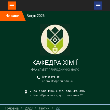
Перейти
Новини:
Вступ 2026
до
Вступ 2026
вмісту
Вступ 2026
Вступ 2026
Вступ 2026
КАФЕДРА ХІМІЇ
ФАКУЛЬТЕТ ПРИРОДНИЧИХ НАУК
(0342) 596168
chemistry@pnu.edu.ua
м. Івано-Франківськ, вул. Галицька, 201Б
м. Івано-Франківськ, вул. Шевченка 57
Головна
2023
Лютий
22