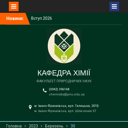
Перейти
Новини:
Вступ 2026
до
Вступ 2026
вмісту
Вступ 2026
Вступ 2026
Вступ 2026
КАФЕДРА ХІМІЇ
ФАКУЛЬТЕТ ПРИРОДНИЧИХ НАУК
(0342) 596168
chemistry@pnu.edu.ua
м. Івано-Франківськ, вул. Галицька, 201Б
м. Івано-Франківськ, вул. Шевченка 57
Головна
2023
Березень
30