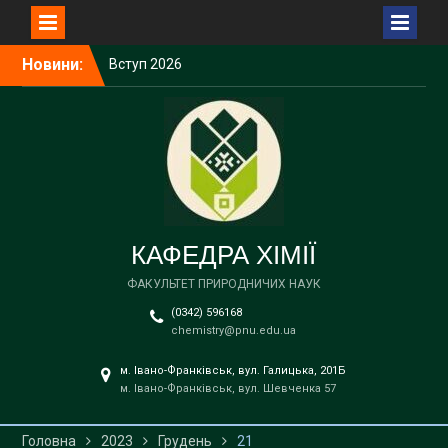
Перейти
Новини:
Вступ 2026
до
Вступ 2026
вмісту
Вступ 2026
Вступ 2026
Вступ 2026
КАФЕДРА ХІМІЇ
ФАКУЛЬТЕТ ПРИРОДНИЧИХ НАУК
(0342) 596168
chemistry@pnu.edu.ua
м. Івано-Франківськ, вул. Галицька, 201Б
м. Івано-Франківськ, вул. Шевченка 57
Головна
2023
Грудень
21