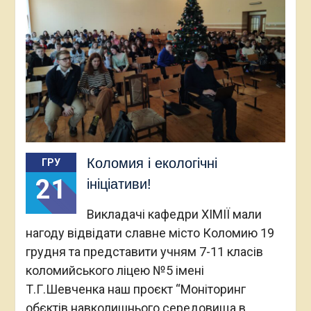
Коломия і екологічні
ГРУ
21
ініціативи!
Викладачі кафедри ХІМІЇ мали
нагоду відвідати славне місто Коломию 19
грудня та представити учням 7-11 класів
коломийського ліцею №5 імені
Т.Г.Шевченка наш проєкт “Моніторинг
обєктів навколишнього середовища в