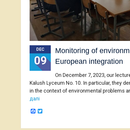
Monitoring of environme
DEC
09
European integration
On December 7, 2023, our lectur
Kalush Lyceum No. 10. In particular, they d
in the context of environmental problems a
далі
Facebook
Twitter