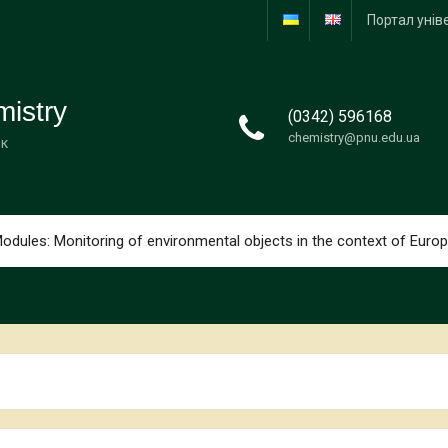
Портал унів
mistry
(0342) 596168
chemistry@pnu.edu.ua
ук
dules: Monitoring of environmental objects in the context of Europ