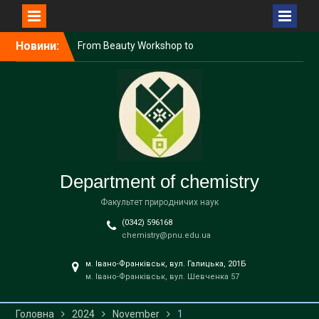
Перейти
Новини:
From Beauty Workshop to
до
European Eco-Monitoring:
вмісту
The Department of
Chemistry Impressed
Applicants at the Festive
Stefanyk Open Day: Saint
Nicholas and the Science of
Good
Optional online course on
Department of chemistry
environmental monitoring
within the framework of
Факультет природничих наук
the Erasmus+ project
(0342) 596168
Optional online course
chemistry@pnu.edu.ua
within the project
“Monitoring of
м. Івано-Франківськ, вул. Галицька, 201Б
environmental objects in
м. Івано-Франківськ, вул. Шевченка 57
the context of European
integration”
Головна
2024
November
1
Еxchange of experience